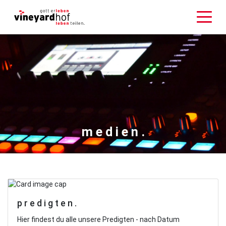
m e d i e n .
p r e d i g t e n .
Hier findest du alle unsere Predigten - nach Datum