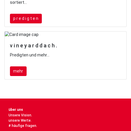
sortiert...
p r e d i g t e n
v i n e y a r d d a c h .
Predigten und mehr...
mehr
über uns
Unsere Vision.
unsere Werte.
# häufige fragen.